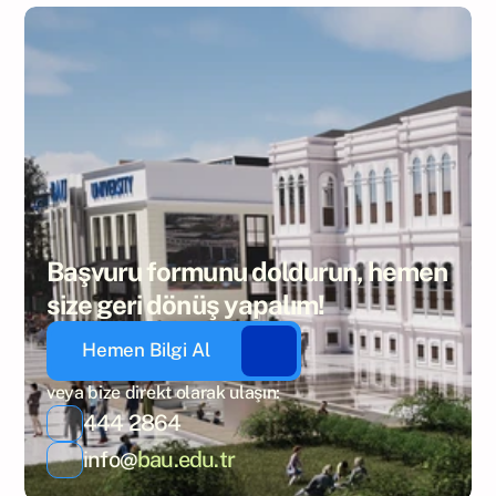
Başvuru formunu doldurun, hemen 
size geri dönüş yapalım!
Hemen Bilgi Al
veya bize direkt olarak ulaşın:
444 2864
info@
bau.edu.tr